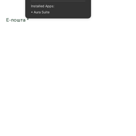
Installed Apps:
• Aura Suite
Е-пошта
*
Да, претплатете ме на вашиот 
билтен.
*
Испрати
Политика за приватност
Изјава за пристапност
Услови и одредби
Политика за враќање на
средства
© 2025 од BioRevit - Центар за