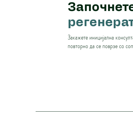
Започнет
регенера
Закажете иницијална консулт
повторно да се поврзе со со