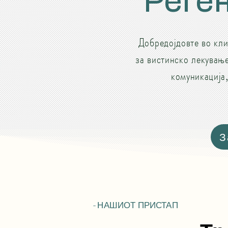
Реге
Добредојдовте во кли
за вистинско лекување
комуникација,
З
- НАШИОТ ПРИСТАП