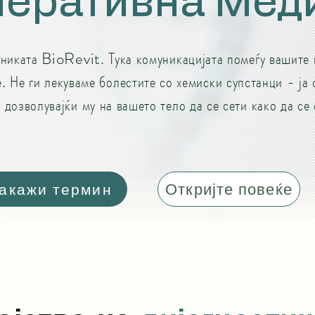
неративна Мед
никата BioRevit. Тука комуникацијата помеѓу вашите 
. Не ги лекуваме болестите со хемиски супстанци - ја
 дозволувајќи му на вашето тело да се сети како да се
Откријте повеќе
акажи термин