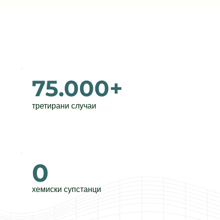
75.000+
третирани случаи
0
хемиски супстанци