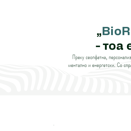
„
BioR
- тоа 
Преку сеопфатна, персонализ
ментално и енергетски. Со спр