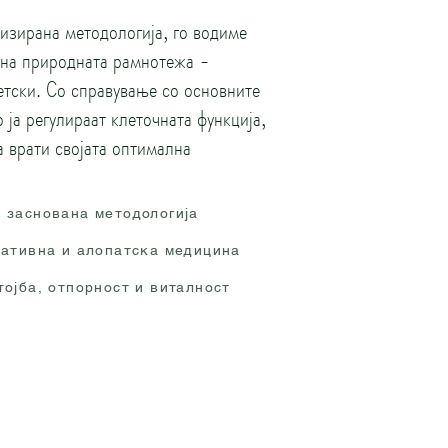
изирана методологија, го водиме
 на природната рамнотежа -
етски. Со справување со основните
ја регулираат клеточната функција,
а врати својата оптимална
 заснована методологија
ративна и алопатска медицина
тојба, отпорност и виталност