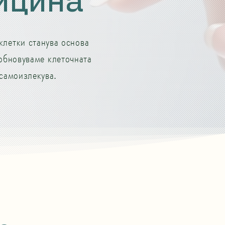
ицина
клетки станува основа
 обновуваме клеточната
 самоизлекува.