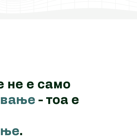
 не е само
ување
- тоа е
ање
.