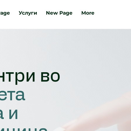
age
Услуги
New Page
More
нтри во
ета
 и