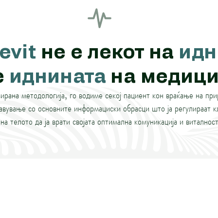
evit
не е лекот на
идн
е
иднината
на медици
ирана методологија, го водиме секој пациент кон враќање на пр
авување со основните информациски обрасци што ја регулираат к
на телото да ја врати својата оптимална комуникација и виталност