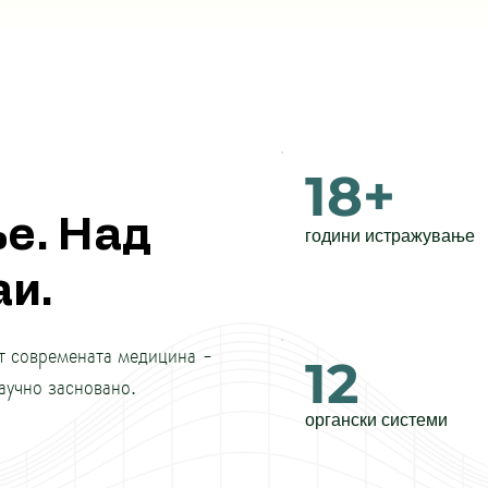
18+
е. Над
години истражување
и.
т современата медицина -
12
аучно засновано.
органски системи