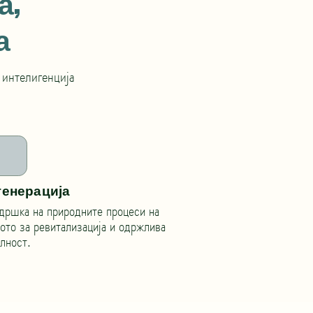
а,
а
интелигенција
генерација
дршка на природните процеси на
ото за ревитализација и одржлива
лност.