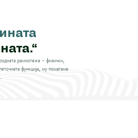
ината
ната.“
иродната рамнотежа - физички,
леточната функција, му помагаме
.