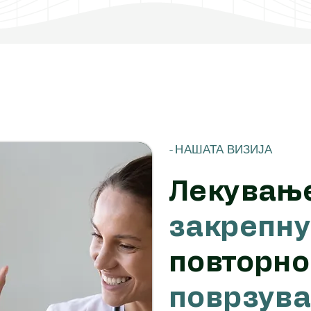
- НАШАТА ВИЗИЈА
Лекување
закрепн
повторно
поврзув