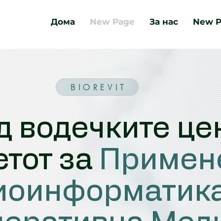
Дома
New Page
За нас
New P
B I O R E V I T
д водечките це
етот за
Примен
иоинформатика