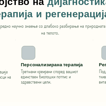
ојство на
дијагностик
ерапија и регенерациј
редно научно знаење со длабоко разбирање на природната 
на телото.
Персонализирана терапија
Ре
Третмани креирани според вашиот
Под
ација
единствен биолошки потпис и
ткив
асци на
здравствени цели.
вита