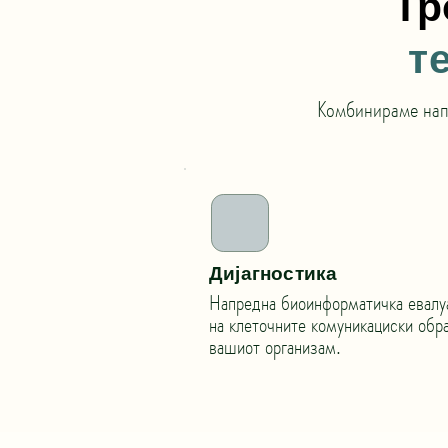
Тр
т
Комбинираме нап
Дијагностика
Напредна биоинформатичка евалу
на клеточните комуникациски обр
вашиот организам.