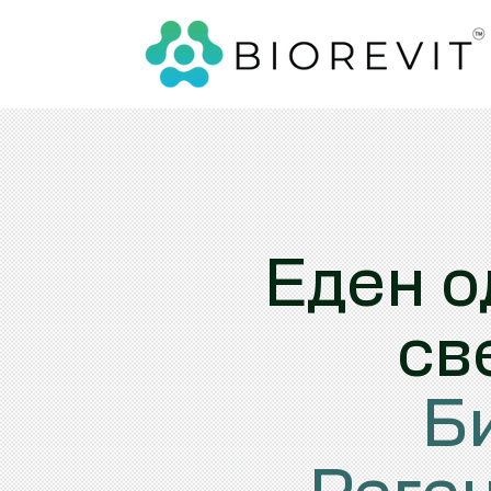
Еден о
св
Б