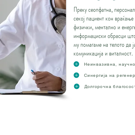
Преку сеопфатна, персонал
секој пациент кон враќање
физички, ментално и енерг
информациски обрасци што 
му помагаме на телото да ј
комуникација и виталност.
Неинвазивна, научно
Синергија на регене
Долгорочна благосос