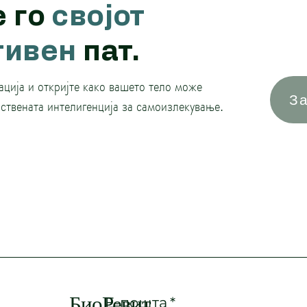
е го
својот
тивен
пат.
ација и откријте како вашето тело може
З
пствената интелигенција за самоизлекување.
БиоРевит
Е-пошта
*