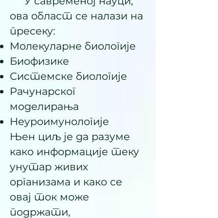
У савременој науци,
ова област се налази на
пресеку:
Молекуларне биологије
Биофизике
Системске биологије
Рачунарског
моделирања
Неуроимунологије
Њен циљ је да разуме
како информације теку
унутар живих
организама и како се
овај ток може
подржати,