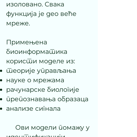
изоловано. Свака
функција је део веће
мреже.
Примењена
биоинформатика
користи моделе из:
теорије управљања
науке о мрежама
рачунарске биологије
препознавања образаца
анализе сигнала
Ови модели помажу у
идентификацији