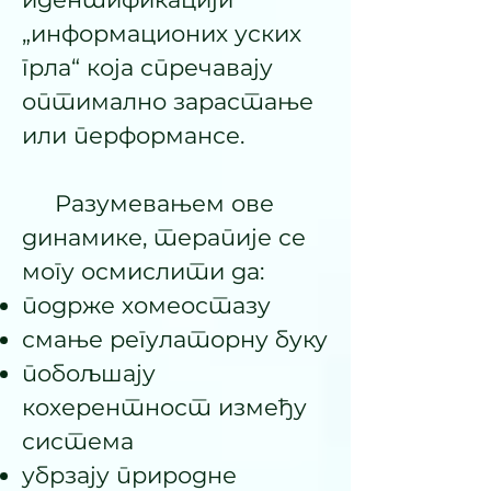
„информационих уских
грла“ која спречавају
оптимално зарастање
или перформансе.
Разумевањем ове
динамике, терапије се
могу осмислити да:
подрже хомеостазу
смање регулаторну буку
побољшају
кохерентност између
система
убрзају природне