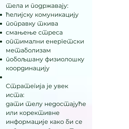
тела и подржавају:
ћелијску комуникацију
поправку ткива
смањење стреса
оптимални енергетски
метаболизам
побољшану физиолошку
координацију
Стратегија је увек
иста:
дати телу недостајуће
или корективне
информације како би се