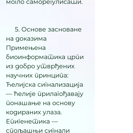
могло саморегулисати.
5. Основе засноване
на доказима
Примењена
биоинформатика црпи
из добро утврђених
научних принципа:
Ћелијска сигнализација
— ћелије прилагођавају
понашање на основу
кодираних улаза.
Епигенетика —
спољашњи сигнали