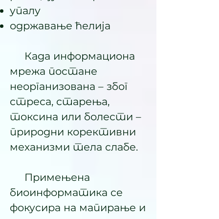
упалу
одржавање ћелија
Када информациона
мрежа постане
неорганизована – због
стреса, старења,
токсина или болести –
природни корективни
механизми тела слабе.
Примењена
биоинформатика се
фокусира на мапирање и