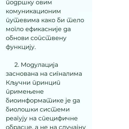
подршку овим
комуникационим
путевима како би тело
могло ефикасније да
обнови сопствену
функцију.
2. Модулација
заснована на сигналима
Кључни принцип
примењене
биоинформатике је да
биолошки системи
реагују на специфичне
обрасце, а не на случајну