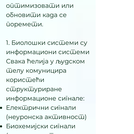
оптимизовати или
обновити када се
поремети.
1. Биолошки системи су
информациони системи
Свака ћелија у људском
телу комуницира
користећи
структуриране
информационе сигнале:
Електрични сигнали
(неуронска активност)
Биохемијски сигнали