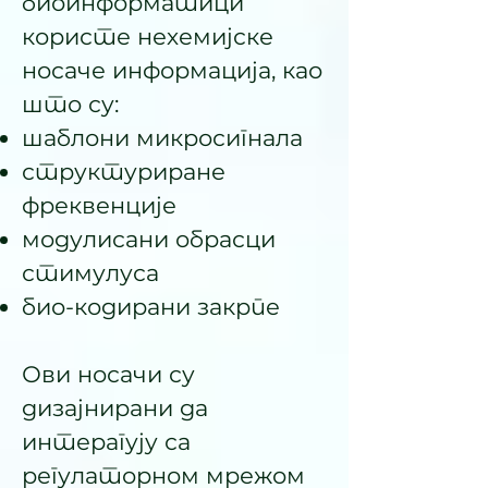
биоинформатици
користе нехемијске
носаче информација, као
што су:
шаблони микросигнала
структуриране
фреквенције
модулисани обрасци
стимулуса
био-кодирани закрпе
Ови носачи су
дизајнирани да
интерагују са
регулаторном мрежом