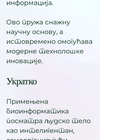
информација.
Ово пружа снажну
научну основу, а
истовремено омогућава
модерне технолошке
иновације.
Укратко
Примењена
биоинформатика
посматра људско тело
као интелигентан,