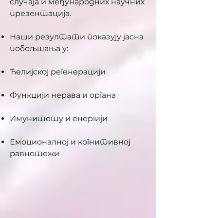
случаја и међународних научних
презентација.
Наши резултати показују јасна
побољшања у:
Ћелијској регенерацији
Функцији нерава и органа
Имунитету и енергији
Емоционалној и когнитивној
равнотежи