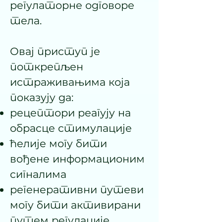
регулаторне одговоре
тела.
Овај приступ је
поткрепљен
истраживањима која
показују да:
рецептори реагују на
обрасце стимулације
ћелије могу бити
вођене информационим
сигналима
регенеративни путеви
могу бити активирани
путем регулације