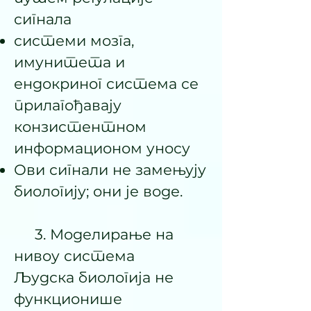
сигнала
системи мозга,
имунитета и
ендокриног система се
прилагођавају
конзистентном
информационом уносу
Ови сигнали не замењују
биологију; они је воде.
3. Моделирање на
нивоу система
Људска биологија не
функционише