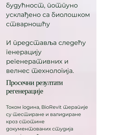
будућност, потпуно
усклађено са биолошком
стварношћу
И представља следећу
генерацију
регенеративних и
велнес технологија.​​
Просечни резултати
регенерације
Током година, BioRevit терапије
су тестиране и валидиране
кроз стотине
документованих студија