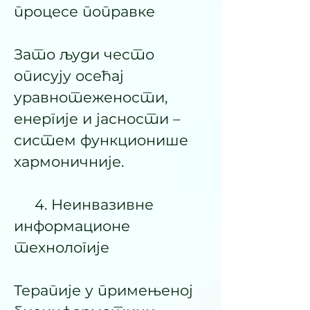
процесе поправке
Зато људи често
описују осећај
уравнотежености,
енергије и јасности –
систем функционише
хармоничније.
4. Неинвазивне
информационе
технологије
Терапије у примењеној