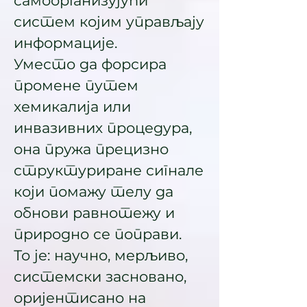
самоорганизујући
систем којим управљају
информације.
Уместо да форсира
промене путем
хемикалија или
инвазивних процедура,
она пружа прецизно
структуриране сигнале
који помажу телу да
обнови равнотежу и
природно се поправи.
То је: научно, мерљиво,
системски засновано,
оријентисано на