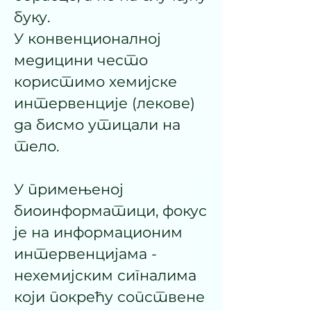
буку.
У конвенционалној
медицини често
користимо хемијске
интервенције (лекове)
да бисмо утицали на
тело.
У примењеној
биоинформатици, фокус
је на информационим
интервенцијама -
нехемијским сигналима
који покрећу сопствене