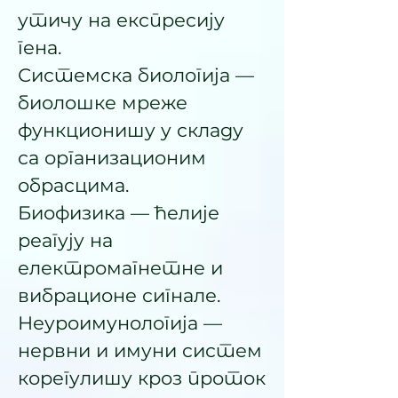
утичу на експресију
гена.
Системска биологија —
биолошке мреже
функционишу у складу
са организационим
обрасцима.
Биофизика — ћелије
реагују на
електромагнетне и
вибрационе сигнале.
Неуроимунологија —
нервни и имуни систем
корегулишу кроз проток