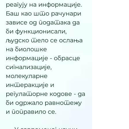
реагују на информације.
Баш као што рачунари
зависе од података да
би функционисали,
људско тело се ослања
на биолошке
информације - обрасце
сигнализације,
молекуларне
интеракције и
регулаторне кодове - да
би одржало равнотежу
и поправило се.