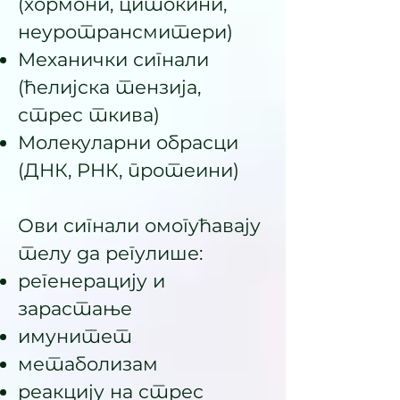
(хормони, цитокини,
неуротрансмитери)
Механички сигнали
(ћелијска тензија,
стрес ткива)
Молекуларни обрасци
(ДНК, РНК, протеини)
Ови сигнали омогућавају
телу да регулише:
регенерацију и
зарастање
имунитет
метаболизам
реакцију на стрес