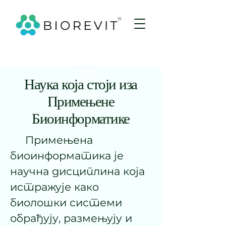
Наука која стоји иза
Примењене
Биоинформатике
Примењена
биоинформатика је
научна дисциплина која
истражује како
биолошки системи
обрађују, размењују и