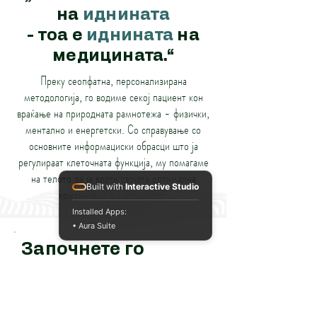
на
иднината
- тоа е
иднината
на
медицината.“
Преку сеопфатна, персонализирана
методологија, го водиме секој пациент кон
враќање на природната рамнотежа - физички,
ментално и енергетски. Со справување со
основните информациски обрасци што ја
регулираат клеточната функција, му помагаме
на телото да ја врати својата оптимална
Built with
Interactive Studio
комуникација и виталност.
Installed Apps:
• Aura Suite
Започнете го
својот
регенеративен
пат.
Закажете иницијална консултација и