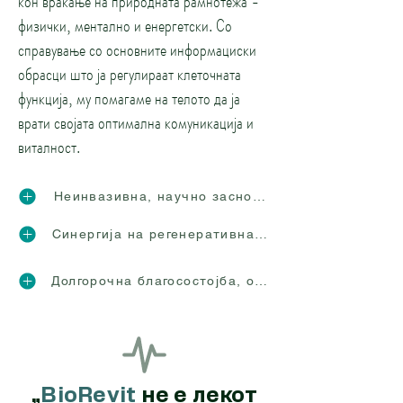
кон враќање на природната рамнотежа -
физички, ментално и енергетски. Со
справување со основните информациски
обрасци што ја регулираат клеточната
функција, му помагаме на телото да ја
врати својата оптимална комуникација и
виталност.
Неинвазивна, научно заснована методологија
Синергија на регенеративна и алопатска медиц
Долгорочна благосостојба, отпорност и виталнос
„
BioRevit
не е лекот