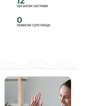
12
органски системи
0
хемиски супстанци