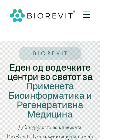
B I O R E V I T
Еден од водечките
центри во светот за
Применета
Биоинформатика и
Регенеративна
Медицина
Добредојдовте во клиниката
BioRevit. Тука комуникацијата помеѓу